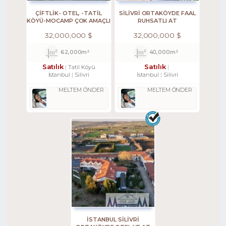
ÇIFTLIK- OTEL, -TATIL
SILIVRI ORTAKÖYDE FAAL
KÖYÜ-MOCAMP ÇOK AMAÇLI
RUHSATLI AT
ÇIFTLIK TATIL KÖYÜ
ÇIFTLIĞI,35.209M2
32,000,000 $
32,000,000 $
TATILKÖYÜ
62,000m²
40,000m²
Satılık
Satılık
Tatil Köyü
İstanbul
Silivri
İstanbul
Silivri
MELTEM ÖNDER
MELTEM ÖNDER
İSTANBUL SİLİVRİ