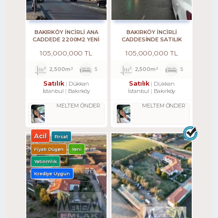
BAKIRKÖY İNCİRLİ ANA
BAKIRKÖY İNCİRLİ
CADDEDE 2200M2 YENİ
CADDESINDE SATILIK
BİNADA DÜKKAN
2200M2 ACİL DÜKKAN
105,000,000 TL
105,000,000 TL
2,500m²
5
2,500m²
5
Satılık
Satılık
Dükkan
Dükkan
İstanbul
Bakırköy
İstanbul
Bakırköy
MELTEM ÖNDER
MELTEM ÖNDER
Acil
Fırsat
Fiyatı Düşen
Yeni
Yatırımlık
Krediye Uygun