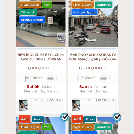
Fiyatı Düşen
Yeni
Fiyatı Düşen
Yatırımlık
Yatırımlık
Krediye Uygun
Krediye Uygun
BEYLİKDÜZÜ E5 BEYLİCİUM
BAKIRKÖY ÜLKÜ SOKAKTA
AVM DE 100M2 DÜKKAN
ÇOK AMAÇLI ÇARŞI DÜKKANI
MAĞAZA
9,000,000 TL
12,000,000 TL
110m²
2
120m²
2
Satılık
Satılık
Dükkan
Dükkan
İstanbul
Beylikdüzü
İstanbul
Bakırköy
MELTEM ÖNDER
MELTEM ÖNDER
Acil
Acil
Fırsat
Fırsat
Fiyatı Düşen
Yeni
Fiyatı Düşen
Yatırımlık