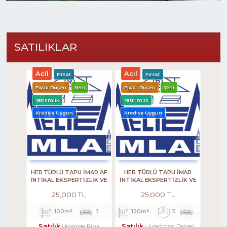
SATILIKLAR
Acil
Acil
Fırsat
Fırsat
Fiyatı Düşen
Yeni
Fiyatı Düşen
Yeni
Yatırımlık
Yatırımlık
Krediye Uygun
Krediye Uygun
HER TÜRLÜ TAPU İMAR AF
HER TÜRLÜ TAPU İMAR
İNTİKAL EKSPERTİZLİK VE
İNTİKAL EKSPERTİZLİK VE
KENTSEL DÖNÜŞÜM
KENTSEL DÖNÜŞÜM
25,000 TL
25,000 TL
DANIŞMANLIK HİZMETLERİ-
DANIŞMANLIK HİZMETLERİ
ALIM . SATIM. KİRALAMA DA
34 YILLIK TECRÜBE.
100m²
3
120m²
3
1
2
Satılık
Satılık
Komple Bina
Apartman Dairesi