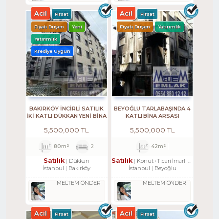
Acil
Acil
Fırsat
Fırsat
Fiyatı Düşen
Yeni
Fiyatı Düşen
Yatırımlık
Yatırımlık
Krediye Uygun
BAKIRKÖY İNCİRLİ SATILIK
BEYOĞLU TARLABAŞINDA 4
İKİ KATLI DÜKKAN YENİ BİNA
KATLI BINA ARSASI
5,500,000 TL
5,500,000 TL
80m²
2
42m²
Satılık
Satılık
Dükkan
Konut+Ticari İmarlı Arsa
İstanbul
Bakırköy
İstanbul
Beyoğlu
MELTEM ÖNDER
MELTEM ÖNDER
Acil
Acil
Fırsat
Fırsat