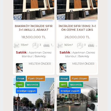
BAKIRKÖY İNCİRLİDE SIFIR
İNCİRLİDE SIFIR 130M2 3+1
3+1 AKILLI 2. ARAKAT
ÖN CEPHE 3.KAT LÜKS
OTURUMA HAZIR
DAİRE
18,500,000 TL
26,000,000 TL
115m²
3
1
2
165m²
3
1
2
Satılık
Satılık
Apartman Dairesi
Apartman Dairesi
İstanbul
Bakırköy
İstanbul
Bakırköy
MELTEM ÖNDER
MELTEM ÖNDER
Fırsat
Fiyatı Düşen
Fırsat
Fiyatı Düşen
Yeni
Yatırımlık
Yeni
Yatırımlık
Krediye Uygun
Krediye Uygun