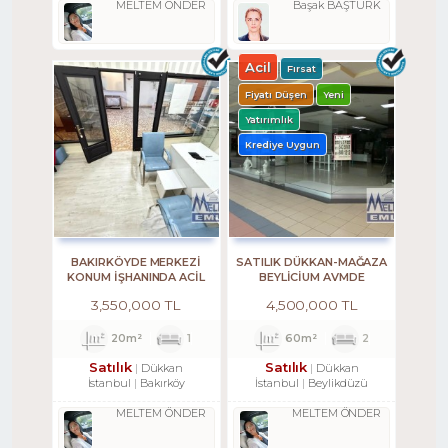
MELTEM ÖNDER
Başak BAŞTÜRK
Acil
Fırsat
Fiyatı Düşen
Yeni
Yatırımlık
Krediye Uygun
BAKIRKÖYDE MERKEZİ
SATILIK DÜKKAN-MAĞAZA
KONUM İŞHANINDA ACİL
BEYLİCİUM AVMDE
SATILIK DÜKKAN
BEYLİZDÜZÜ E5 KENARI
3,550,000 TL
4,500,000 TL
20m²
1
60m²
2
Satılık
Satılık
Dükkan
Dükkan
İstanbul
Bakırköy
İstanbul
Beylikdüzü
MELTEM ÖNDER
MELTEM ÖNDER