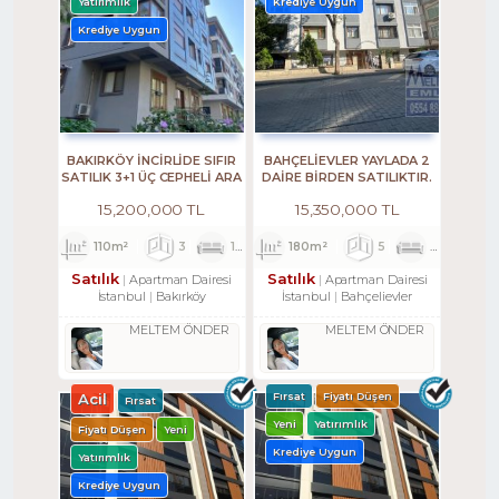
Yatırımlık
Krediye Uygun
Krediye Uygun
BAKIRKÖY İNCİRLİDE SIFIR
BAHÇELİEVLER YAYLADA 2
SATILIK 3+1 ÜÇ CEPHELİ ARA
DAİRE BİRDEN SATILIKTIR.
KAT
15,200,000 TL
15,350,000 TL
110m²
3
1
1
180m²
5
2
2
Satılık
Satılık
Apartman Dairesi
Apartman Dairesi
İstanbul
Bakırköy
İstanbul
Bahçelievler
MELTEM ÖNDER
MELTEM ÖNDER
Acil
Fırsat
Fiyatı Düşen
Fırsat
Yeni
Yatırımlık
Fiyatı Düşen
Yeni
Krediye Uygun
Yatırımlık
Krediye Uygun