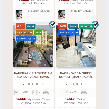
İstanbul
Bakırköy
İstanbul
Bakırköy
MELTEM ÖNDER
MELTEM ÖNDER
Acil
Acil
Fırsat
Fırsat
Yatırımlık
Fiyatı Düşen
Yeni
Krediye Uygun
Krediye Uygun
NARİNPARK SİTESİNDE 2+1
BAKIRKÖYDE MERKEZİ
ARA KAT YÜZME HAVUZ
KONUM İŞHANINDA ACİL
MANZARALI
SATILIK DÜKKAN
3,500,000 TL
3,550,000 TL
110m²
2
1
1
20m²
1
Satılık
Satılık
Apartman Dairesi
Dükkan
Tekirdağ
Çerkezköy
İstanbul
Bakırköy