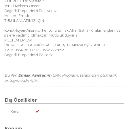
2.DERECE tarihi eserdir.
Yetkili Meltem Önder
Değerli Taleplerinizi Bekliyoruz
Meltem Emlak
TÜM İLANLARIMIZ İÇİN:
Konut-İşyeri-Arsa v.b. her türlü Emlak Alım-Satım-Kiralama işlerinde
sizlere yardımcı olmaktan mutluluk duyarız.
MELTEM EMLAK
İNCİRLİ CAD .FAİK KÖKSAL SOK. 8/B BAKIRKÖY/İSTANBUL
GSM:0554 880 12 12 -0532 2725652
Değerli Taleplerinizi Bekleriz ....
Bu ilan
Emlak Asistanım
CRM Programı tarafından otomatik
entegre edilmiştir.
Dış Özellikler
Kuyu
Konum