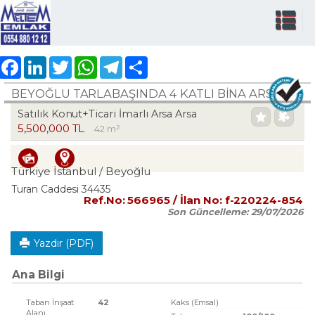
Facebook
LinkedIn
Twitter
WhatsApp
Telegram
Share
BEYOĞLU TARLABAŞINDA 4 KATLI BINA ARSASI
Satılık Konut+Ticari İmarlı Arsa Arsa
5,500,000 TL
42 m²
Türkiye İstanbul / Beyoğlu
Turan Caddesi 34435
Ref.No:
566965
/ İlan No:
f-220224-854
Son Güncelleme:
29/07/2026
Yazdır (PDF)
Ana Bilgi
Taban İnşaat
42
Kaks (Emsal)
Alanı