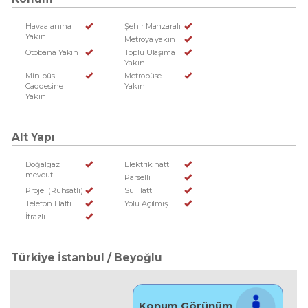
Havaalanına
Şehir Manzaralı
Yakın
Metroya yakın
Otobana Yakın
Toplu Ulaşıma
Yakın
Minibüs
Metrobüse
Caddesine
Yakın
Yakin
Alt Yapı
Doğalgaz
Elektrik hattı
mevcut
Parselli
Projeli(Ruhsatlı)
Su Hattı
Telefon Hattı
Yolu Açılmış
İfrazlı
Türkiye İstanbul / Beyoğlu
Konum Görünüm