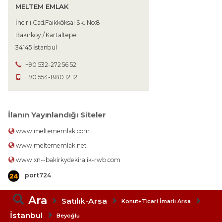
MELTEM EMLAK
İncirli Cad.Faikköksal Sk. No:8
Bakırköy / Kartaltepe
34145 İstanbul
+90 532-272 56 52
+90 554-880 12 12
İlanın Yayınlandığı Siteler
www.meltememlak.com
www.meltememlak.net
www.xn--bakirkydekiralik-rwb.com
port724
Ara
Satılık-Arsa
Konut+Ticari İmarlı Arsa
İstanbul
Beyoğlu