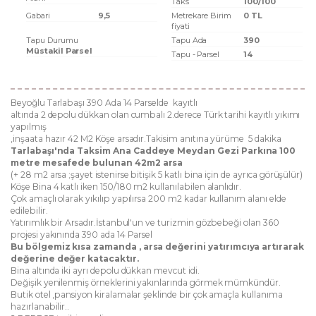
Taks
100/100
Gabari
9,5
Metrekare Birim
0 TL
fiyati
Tapu Durumu
Tapu Ada
390
Müstakil Parsel
Tapu - Parsel
14
Beyoğlu Tarlabaşı 390 Ada 14 Parselde kayıtlı
altında 2 depolu dükkan olan cumbalı 2.derece Türk tarihi kayıtlı yıkımı
yapılmış
,inşaata hazır 42 M2 Köşe arsadır.Takisim anıtına yürüme 5 dakika
Tarlabaşı'nda Taksim Ana Caddeye Meydan Gezi Parkına 100
metre mesafede bulunan 42m2 arsa
(+ 28 m2 arsa ;şayet istenirse bitişik 5 katlı bina için de ayrıca görüşülür)
Köşe Bina 4 katlı iken 150/180 m2 kullanılabilen alanlıdır.
Çok amaçlı olarak yıkılıp yapılırsa 200 m2 kadar kullanım alanı elde
edilebilir.
Yatırımlık bir Arsadır.İstanbul'un ve turizmin gözbebeği olan 360
projesi yakınında 390 ada 14 Parsel
Bu bölgemiz kısa zamanda , arsa değerini yatırımcıya artırarak
değerine değer katacaktır.
Bina altında iki ayrı depolu dükkan mevcut idi.
Değişik yenilenmiş örneklerini yakınlarında görmek mümkündür.
Butik otel ,pansiyon kiralamalar şeklinde bir çok amaçla kullanıma
hazırlanabilir..