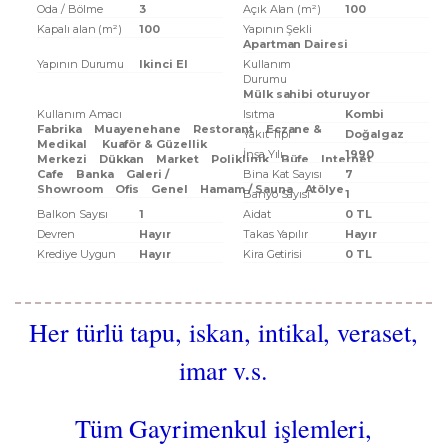
Oda / Bölme
3
Açık Alan (m²)
100
Kapalı alan (m²)
100
Yapının Şekli
Apartman Dairesi
Yapının Durumu
Ikinci El
Kullanım
Durumu
Mülk sahibi oturuyor
Kullanım Amacı
Isıtma
Kombi
Fabrika
Muayenehane
Restorant
Eczane &
Yakıt Tipi
Doğalgaz
Medikal
Kuaför & Güzellik
İnşa Yılı
1990
Merkezi
Dükkan
Market
Poliklinik
Büfe
Internet
Cafe
Banka
Galeri /
Bina Kat Sayısı
7
Showroom
Ofis
Genel
Hamam / Sauna
Atölye
Banyo Sayısı
1
Balkon Sayısı
1
Aidat
0 TL
Devren
Hayır
Takas Yapılır
Hayır
Krediye Uygun
Hayır
Kira Getirisi
0 TL
Her türlü tapu, iskan, intikal, veraset,
imar v.s.
Tüm Gayrimenkul işlemleri,