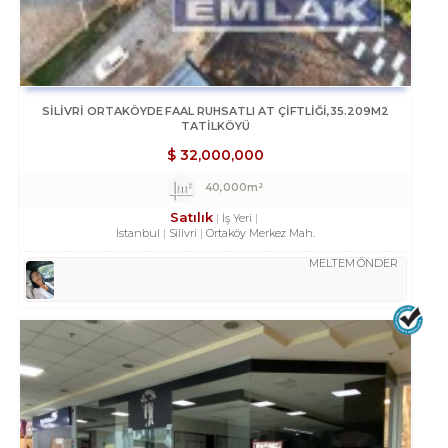
SILIVRI ORTAKÖYDE FAAL RUHSATLI AT ÇIFTLIĞI,35.209M2
TATILKÖYÜ
$
32,000,000
40,000m²
Satılık
İş Yeri
İstanbul
Silivri
Ortaköy Merkez Mah.
MELTEM ÖNDER