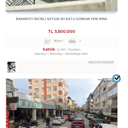
BAKIRKÖY İNCİRLİ SATILIK İKİ KATLI DÜKKAN YENİ BİNA
TL
5,500,000
80m²
2
Satılık
İş Yeri
Dükkan
İstanbul
Bakırköy
Kartaltepe Mah.
MELTEM ÖNDER