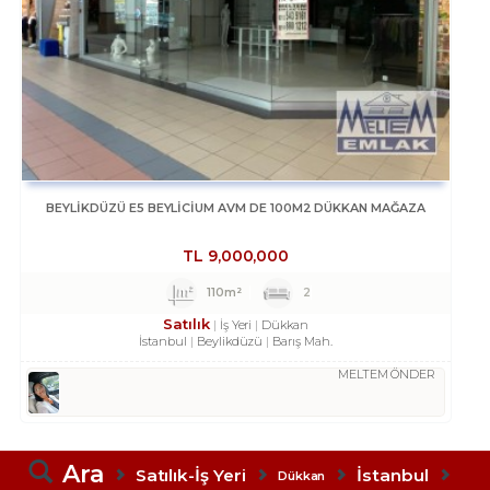
BEYLİKDÜZÜ E5 BEYLİCİUM AVM DE 100M2 DÜKKAN MAĞAZA
TL
9,000,000
110m²
2
Satılık
İş Yeri
Dükkan
İstanbul
Beylikdüzü
Barış Mah.
MELTEM ÖNDER
Ara
Satılık-İş Yeri
İstanbul
Dükkan