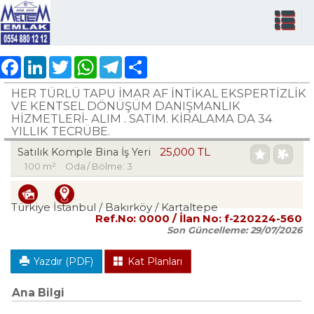
Facebook
LinkedIn
Twitter
WhatsApp
Telegram
Share
HER TÜRLÜ TAPU İMAR AF İNTİKAL EKSPERTİZLİK
VE KENTSEL DÖNÜŞÜM DANIŞMANLIK
HİZMETLERİ- ALIM . SATIM. KİRALAMA DA 34
YILLIK TECRÜBE.
25,000 TL
Satılık Komple Bina İş Yeri
100 m²
Oda / Bölme: 3
Türkiye İstanbul / Bakırköy
/ Kartaltepe
Ref.No:
0000
/ İlan No:
f-220224-560
Son Güncelleme:
29/07/2026
Yazdır (PDF)
Kat Planları
Ana Bilgi