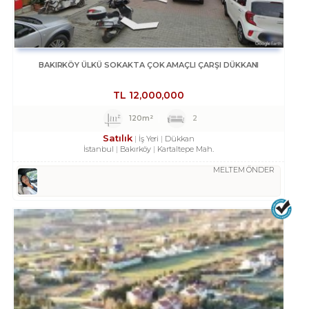
BAKIRKÖY ÜLKÜ SOKAKTA ÇOK AMAÇLI ÇARŞI DÜKKANI
TL
12,000,000
120m²
2
Satılık
İş Yeri
Dükkan
İstanbul
Bakırköy
Kartaltepe Mah.
MELTEM ÖNDER