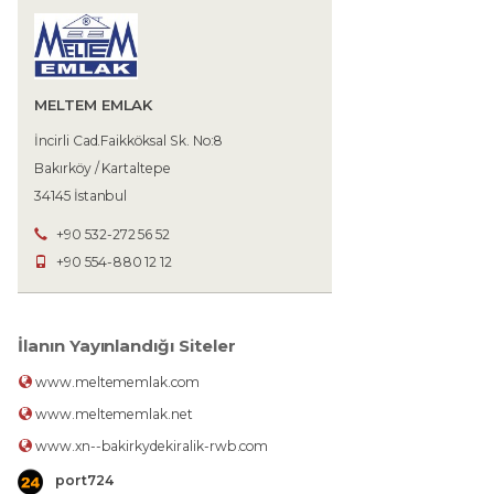
MELTEM EMLAK
İncirli Cad.Faikköksal Sk. No:8
Bakırköy / Kartaltepe
34145 İstanbul
+90 532-272 56 52
+90 554-880 12 12
İlanın Yayınlandığı Siteler
www.meltememlak.com
www.meltememlak.net
www.xn--bakirkydekiralik-rwb.com
port724