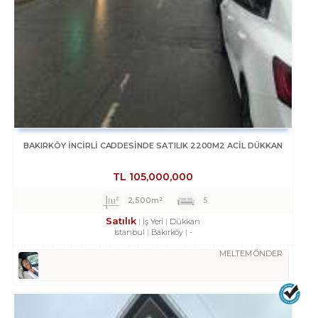
BAKIRKÖY İNCİRLİ CADDESINDE SATILIK 2200M2 ACİL DÜKKAN
TL
105,000,000
2,500m²
5
Satılık
İş Yeri
Dükkan
İstanbul
Bakırköy
-
MELTEM ÖNDER