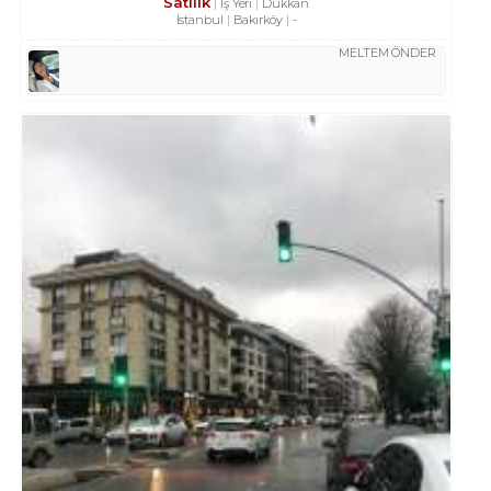
Satılık
İş Yeri
Dükkan
İstanbul
Bakırköy
-
MELTEM ÖNDER