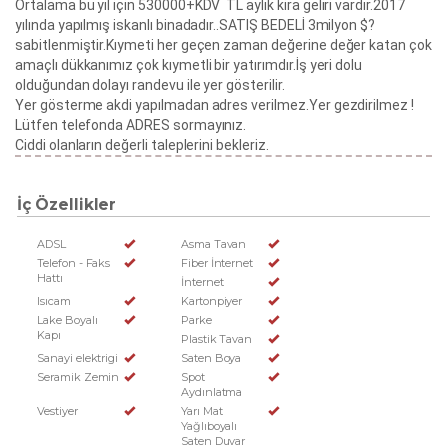
Ortalama bu yıl için 530000+KDV TL aylık kira geliri vardır.2017
yılında yapılmış iskanlı binadadır..SATIŞ BEDELİ 3milyon $?
sabitlenmiştir.Kıymeti her geçen zaman değerine değer katan çok
amaçlı dükkanımız çok kıymetli bir yatırımdır.İş yeri dolu
olduğundan dolayı randevu ile yer gösterilir.
Yer gösterme akdi yapılmadan adres verilmez.Yer gezdirilmez !
Lütfen telefonda ADRES sormayınız.
Ciddi olanların değerli taleplerini bekleriz.
İç Özellikler
ADSL
Asma Tavan
Telefon - Faks
Fiber İnternet
Hattı
İnternet
Isıcam
Kartonpiyer
Lake Boyalı
Parke
Kapı
Plastik Tavan
Sanayi elektrigi
Saten Boya
Seramik Zemin
Spot
Aydınlatma
Vestiyer
Yarı Mat
Yağlıboyalı
Saten Duvar