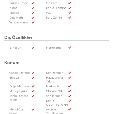
Yüksek Tavan
Çift Cam
Klima
Parke - Lamine
Mutfak
WC
Data Hattı
Karo Zemin
Yangın Alarmı
Dış Özellikler
Isı Yalıtım
Mantolama
Konum
Cadde üzerinde
Denize yakin
E5 e yakın
Havaalanına
Yakın
Doğa Manzaralı
Merkezde
Metroya yakın
Otobana Yakın
Toplu Ulaşıma
Sahile Yakın
Yakın
Deniz
Ulaşımına Yakın
Metrobüse
Avrasya
Yakın
Tüneline yakın