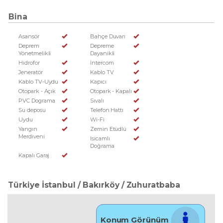
Bina
Asansör
Bahçe Duvarı
Deprem
Depreme
Yönetmelikli
Dayanikli
Hidrofor
İntercom
Jeneratör
Kablo TV
Kablo TV-Uydu
Kapıcı
Otopark - Açık
Otopark - Kapalı
PVC Dograma
Sıvalı
Su deposu
Telefon Hattı
Uydu
Wi-Fi
Yangın
Zemin Etüdlü
Merdiveni
Isıcamlı
Doğrama
Kapalı Garaj
Türkiye İstanbul / Bakırköy
/ Zuhuratbaba
Konum Görünüm