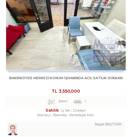
BAKIRKÖYDE MERKEZİ KONUM İŞHANINDA ACİL SATILIK DÜKKAN
TL
3,550,000
20m²
1
Satılık
İş Yeri
Dükkan
İstanbul
Bakırköy
Kartaltepe Mah.
Başak BAŞTÜRK