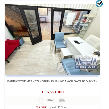
BAKIRKÖYDE MERKEZİ KONUM İŞHANINDA ACİL SATILIK DÜKKAN
TL
3,550,000
20m²
1
Satılık
İş Yeri
Dükkan