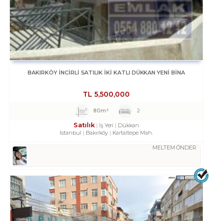
BAKIRKÖY İNCİRLİ SATILIK İKİ KATLI DÜKKAN YENİ BİNA
TL
5,500,000
80m²
2
Satılık
İş Yeri
Dükkan
İstanbul
Bakırköy
Kartaltepe Mah.
MELTEM ÖNDER