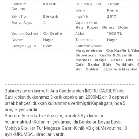
Kullanım
Kiracılı
Bulunduğu Kat
Zemin
Durumu
Isıtma
Klima
Yakıt Tipi
Elektrik
İnşa Yılı
2017
Banyo Sayısı
4
Yapının Yönü
Batı
Kuzey
Güney
Doğu
Yapının Cephesi
Ön Cephe
Aidat
1000 TL
Devren
Hayır
Takas Yapılır
Hayır
Krediye Uygun
Evet
Kullanım Amacı
Muayenehane
Oto Kuaför & Yık
Showroom
Kuaför & Güzellik
Merkezi
Atölye
Genel
Ofis
Cafe
Banka
Büfe
Poliklinik
Bar
Dükkan
Eczane & Medikal
Bakırköy’ün en kıymetli Ana Caddesi olan İNCİRLİ CADDESİ’nde
Satılık olan dükkanımız 3 katlı kapalı alanı 2000M2 dir. 3 cephesi
ortak bahçesi dükkan kullanımına verilmiştir.Kapalı garajında 5
araçlık yeri vardır.
Bodrum Asma kat ve düz giriş olarak 3 Ayrı kiracısı
bulunmaktadır.Kullanımı çok amaçlıdır.Bankalar-Beyaz Eşya -
Mobilya Gibi Her Tür Mağaza-Galeri-Klinik-VB gibi. Mevcut hali 3
ayrı KURUMSAL Kiracıları vardır.