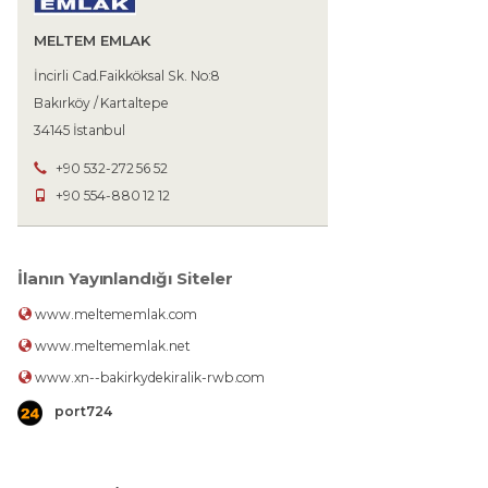
MELTEM EMLAK
İncirli Cad.Faikköksal Sk. No:8
Bakırköy / Kartaltepe
34145 İstanbul
+90 532-272 56 52
+90 554-880 12 12
İlanın Yayınlandığı Siteler
www.meltememlak.com
www.meltememlak.net
www.xn--bakirkydekiralik-rwb.com
port724