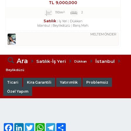
TL
9,000,000
110m²
2
Satılık
İş Yeri
Dükkan
İstanbul
Beylikdüzü
Barış Mah.
MELTEM ÖNDER
Ara
Satılık-İş Yeri
İstanbul
Dükkan
Beylikdüzü
Ticari
Kira Garantili
Yatırımlık
Problemsiz
Özel Yapım
Facebook
LinkedIn
Twitter
WhatsApp
Telegram
Share