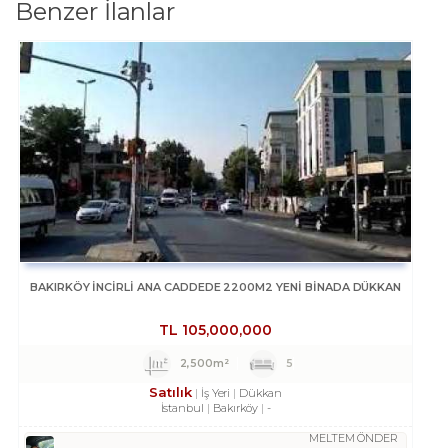
Benzer İlanlar
BAKIRKÖY İNCİRLİ ANA CADDEDE 2200M2 YENİ BİNADA DÜKKAN
TL
105,000,000
2,500m²
5
Satılık
İş Yeri
Dükkan
İstanbul
Bakırköy
-
MELTEM ÖNDER