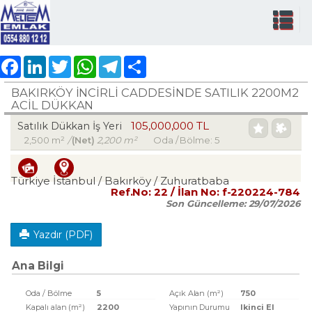
Facebook
LinkedIn
Twitter
WhatsApp
Telegram
Share
BAKIRKÖY İNCİRLİ CADDESINDE SATILIK 2200M2
ACİL DÜKKAN
105,000,000 TL
Satılık Dükkan İş Yeri
2,500 m²
/
(Net)
2,200 m²
Oda / Bölme: 5
Türkiye İstanbul / Bakırköy
/ Zuhuratbaba
Ref.No:
22
/ İlan No:
f-220224-784
Son Güncelleme:
29/07/2026
Yazdır (PDF)
Ana Bilgi
Oda / Bölme
5
Açık Alan (m²)
750
Kapalı alan (m²)
2200
Yapının Durumu
Ikinci El