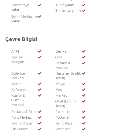
Marmaraya
TEMe yakın
yakın
Tramvaya yakın
Şehir Merkezine
Yakın
Çevre Bilgisi
ATM
Banka
Benzin
Cafe
Istasyonu
Eczane &
Medikal
Eğlence
Hastane (Sağlık
Merkezi
Tesisi)
İskele
İtfaiye
Kafeterya
Kreş
Kuaför &
Market
Güzellik
Okul (Eğitim
Merkezi
Tesisi)
Pastane & Fırın
Poliklinik
Polis Merkezi
Postane
Sağlık Ocağı
Semt Pazarı
Üniversite
Veteriner