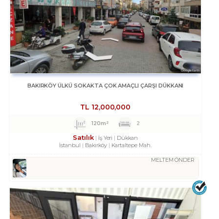
BAKIRKÖY ÜLKÜ SOKAKTA ÇOK AMAÇLI ÇARŞI DÜKKANI
TL
12,000,000
120m²
2
Satılık
İş Yeri
Dükkan
İstanbul
Bakırköy
Kartaltepe Mah.
MELTEM ÖNDER