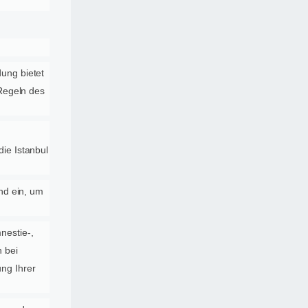
ung bietet
 Regeln des
ie Istanbul
nd ein, um
nestie-,
 bei
ng Ihrer