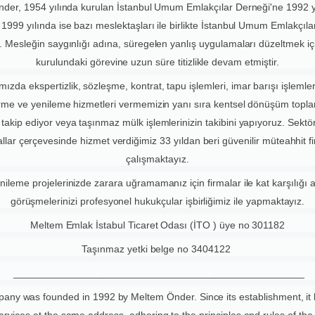
der, 1954 yılında kurulan İstanbul Umum Emlakçılar Derneği'ne 1992 y
 1999 yılında ise bazı meslektaşları ile birlikte İstanbul Umum Emlakçıla
. Mesleğin saygınlığı adına, süregelen yanlış uygulamaları düzeltmek iç
kurulundaki görevine uzun süre titizlikle devam etmiştir.
ızda ekspertizlik, sözleşme, kontrat, tapu işlemleri, imar barışı işlemler
rme ve yenileme hizmetleri vermemizin yanı sıra kentsel dönüşüm toplant
takip ediyor veya taşınmaz mülk işlemlerinizin takibini yapıyoruz. Sektö
llar çerçevesinde hizmet verdiğimiz 33 yıldan beri güvenilir müteahhit fi
çalışmaktayız.
nileme projelerinizde zarara uğramamanız için firmalar ile kat karşılığı
görüşmelerinizi profesyonel hukukçular işbirliğimiz ile yapmaktayız.
Meltem Emlak İstabul Ticaret Odası (İTO ) üye no 301182
Taşınmaz yetki belge no 3404122
____________________________________________________
any was founded in 1992 by Meltem Önder. Since its establishment, it