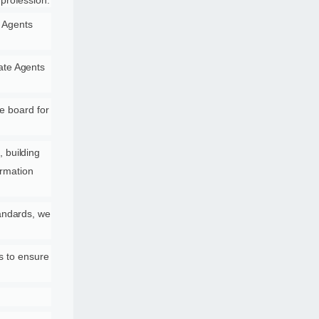
 profession.
 Agents
ate Agents
he board for
 building
ormation
tandards, we
s to ensure