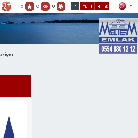
0
0
0
*
TL
$
€
£
ariyer