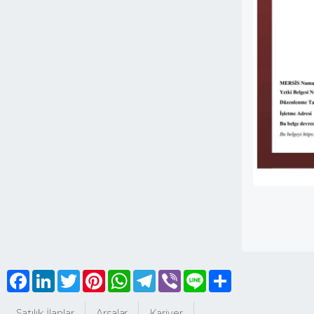
Facebook
LinkedIn
Twitter
Pinterest
WhatsApp
Telegram
Viber
Line
Share
Satılık İlanlar
Arsalar
Kariyer