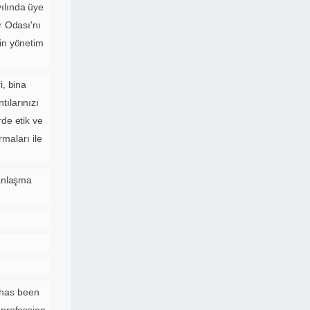
ılında üye
r Odası'nı
in yönetim
i, bina
ılarınızı
rde etik ve
rmaları ile
 anlaşma
 has been