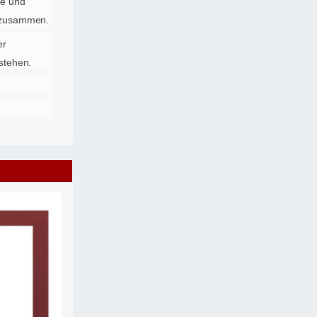
he und
n zusammen.
er
stehen.