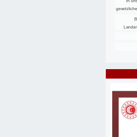
In un
gesetzlich
B
Landan