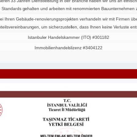
seren 33 Jahren Dienstleistung in der Branche haben wir uns an ethisc
e Standards gehalten und arbeiten mit renommierten Bauunternehme
ei Ihren Gebäude-renovierungsprojekten verhandeln wir mit Firmen üb
teilsvereinbarungen, um sicherzustellen, dass Ihnen keine Verluste ent
Istanbuler Handelskammer (ITO) #301182
Immobilienhandelslizenz #3404122