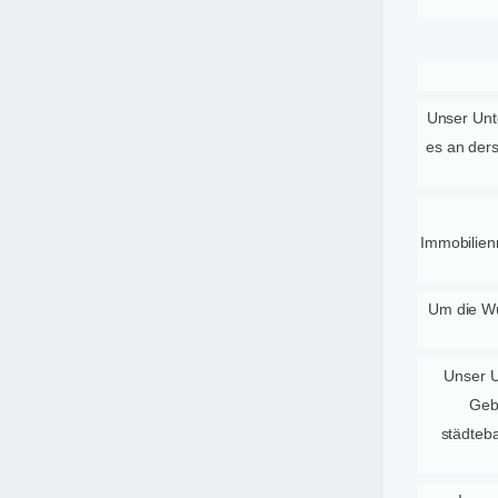
Unser Unt
es an ders
Immobilien
Um die Wü
Unser U
Geb
städteb