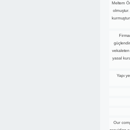
Meltem Ön
olmuştur.
kurmuştur
Firmam
güçlendi
vekaleten 
yasal kura
Yapı ye
Our comp