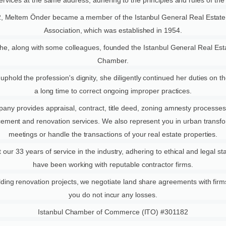
ervices at the same address, adhering to the principles and rules of the
2, Meltem Önder became a member of the Istanbul General Real Estate
Association, which was established in 1954.
she, along with some colleagues, founded the Istanbul General Real Est
Chamber.
 uphold the profession's dignity, she diligently continued her duties on t
a long time to correct ongoing improper practices.
any provides appraisal, contract, title deed, zoning amnesty processes,
cement and renovation services. We also represent you in urban transf
meetings or handle the transactions of your real estate properties.
our 33 years of service in the industry, adhering to ethical and legal s
have been working with reputable contractor firms.
ilding renovation projects, we negotiate land share agreements with firm
you do not incur any losses.
Istanbul Chamber of Commerce (ITO) #301182