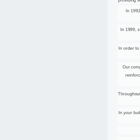
providing s
In 199
In 1999, 
In order to
Our comp
reinfor
Throughout 
In your bu