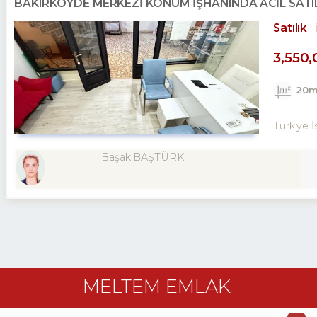
BAKIRKÖYDE MERKEZİ KONUM İŞHANINDA ACİL SATI
Satılık
3,550,
20m
Türkiye İ
Başak BAŞTÜRK
MELTEM EMLAK