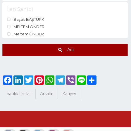
İlan Sahibi
Başak BAŞTÜRK
MELTEM ÖNDER
Meltem ÖNDER
Ara
Facebook
LinkedIn
Twitter
Pinterest
WhatsApp
Telegram
Viber
Line
Share
Satılık İlanlar
Arsalar
Kariyer