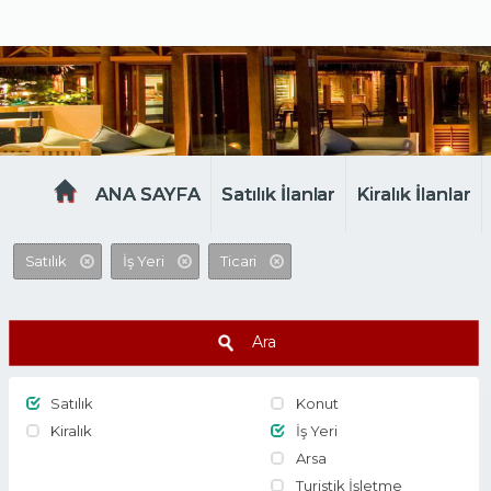
MELTEM EMLAK
ANA SAYFA
Satılık İlanlar
Kiralık İlanlar
Satılık
İş Yeri
Ticari
Ara
Satılık
Konut
Kiralık
İş Yeri
Arsa
Turistik İşletme