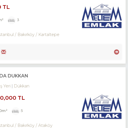
0 TL
m²
3
stanbul / Bakırköy
/ Kartaltepe
NADA DÜKKAN
İş Yeri
Dükkan
00,000 TL
00m²
5
stanbul / Bakırköy
/ Ataköy