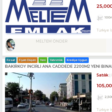
25,00
100
Türkiye İ
MELTEM ÖNDER
Fırsat
Fiyatı Düşen
Yeni
Yatırımlık
Krediye Uygun
BAKIRKÖY İNCİRLİ ANA CADDEDE 2200M2 YENİ Bİ
Satılık
105,0
2,5
Türkiye İ