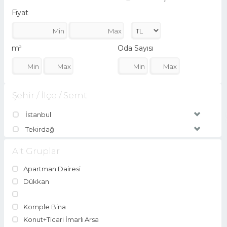
Fiyat
m²
Oda Sayısı
Şehir / İlçe / Semt
İstanbul
Tekirdağ
Alt Gruplar
Apartman Dairesi
Dükkan
Komple Bina
Konut+Ticari İmarlı Arsa