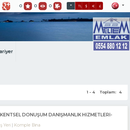
0
0
0
*
TL
$
€
£
ariyer
1 - 4
Toplam:
4
E KENTSEL DÖNÜŞÜM DANIŞMANLIK HİZMETLERİ-
İş Yeri
Komple Bina