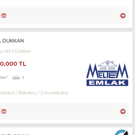
İL DÜKKAN
İş Yeri
Dükkan
00,000 TL
00m²
5
stanbul / Bakırköy
/ Zuhuratbaba