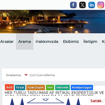
Arsalar
Arama
Hakkımızda
Ekibimiz
İletişim
K
Sıralama:
Son Güncelleme
Acil
Fırsat
Fiyatı Düşen
Yeni
Yatırımlık
Krediye Uygun
HER TÜRLÜ TAPU İMAR AF İNTİKAL EKSPERTİZLİK V
ALIM . SATIM. KİRALAMA DA 34 YILLIK TECRÜBE.
Satılık