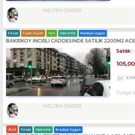
MELTEM ÖNDER
Fırsat
Fiyatı Düşen
Yeni
Yatırımlık
Krediye Uygun
BAKIRKÖY İNCİRLİ CADDESINDE SATILIK 2200M2 AC
Satılık
105,0
2,5
Türkiye İ
MELTEM ÖNDER
Acil
Fırsat
Yatırımlık
Krediye Uygun