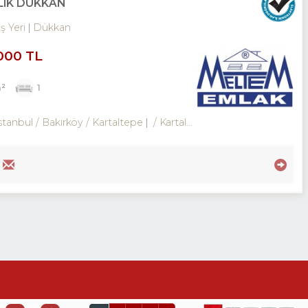
LIK DÜKKAN
İş Yeri
Dükkan
000 TL
²
1
stanbul / Bakırköy
/ Kartaltepe
/ Kartaltepe Mah.