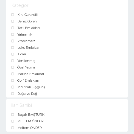
Kategori
Kira Garantili
Deniz Gören
Tatil Emlakları
Yatırımlık
Problemsiz
Luks Emlaklar
Ticari
Yenilenmiş
Özel Yapım
Marina Emlakları
Golf Emlakları
İndirimli (Uygun)
Doğa ve Dağ
İlan Sahibi
Başak BAŞTÜRK
MELTEM ÖNDER
Meltem ÖNDER