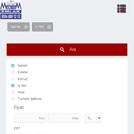
Satılık
İş Yeri
Ara
Satılık
Kiralık
Konut
İş Yeri
Arsa
Turistik İşletme
Fiyat
m²