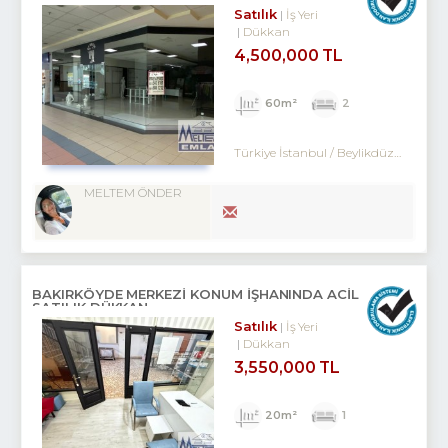
Satılık
İş Yeri
Dükkan
4,500,000 TL
60m²
2
Türkiye İstanbul / Beylikdüzü
/ Kavak
MELTEM ÖNDER
BAKIRKÖYDE MERKEZİ KONUM İŞHANINDA ACİL
SATILIK DÜKKAN
Satılık
İş Yeri
Dükkan
3,550,000 TL
20m²
1