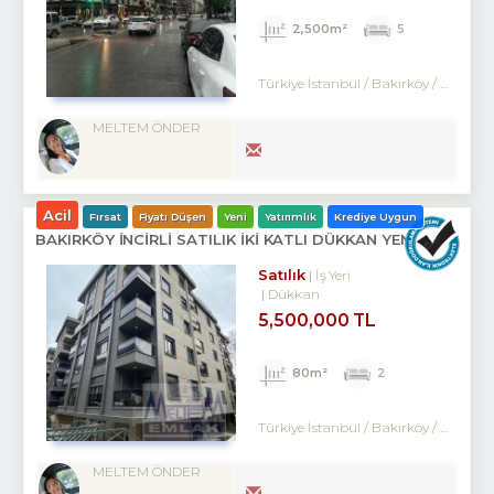
2,500m²
5
Türkiye İstanbul / Bakırköy
/ Zuhuratbaba
MELTEM ÖNDER
Acil
Fırsat
Fiyatı Düşen
Yeni
Yatırımlık
Krediye Uygun
BAKIRKÖY İNCİRLİ SATILIK İKİ KATLI DÜKKAN YENİ BİNA
Satılık
İş Yeri
Dükkan
5,500,000 TL
80m²
2
Türkiye İstanbul / Bakırköy
/ Kartaltepe
MELTEM ÖNDER