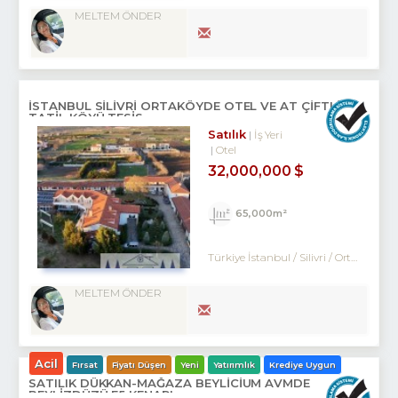
MELTEM ÖNDER
İSTANBUL SİLİVRİ ORTAKÖYDE OTEL VE AT ÇİFTLİĞİ
TATİL KÖYÜ TESİS
Satılık
İş Yeri
Otel
32,000,000 $
65,000m²
Türkiye İstanbul / Silivri
/ Ortaköy
/ 
MELTEM ÖNDER
Acil
Fırsat
Fiyatı Düşen
Yeni
Yatırımlık
Krediye Uygun
SATILIK DÜKKAN-MAĞAZA BEYLİCİUM AVMDE
BEYLİZDÜZÜ E5 KENARI