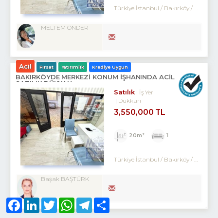
Türkiye İstanbul / Bakırköy
/ Kartaltepe
MELTEM ÖNDER
Acil
Fırsat
Yatırımlık
Krediye Uygun
BAKIRKÖYDE MERKEZİ KONUM İŞHANINDA ACİL
SATILIK DÜKKAN
Satılık
İş Yeri
Dükkan
3,550,000 TL
20m²
1
Türkiye İstanbul / Bakırköy
/ Kartaltepe
Başak BAŞTÜRK
Facebook
LinkedIn
Twitter
WhatsApp
Telegram
Share