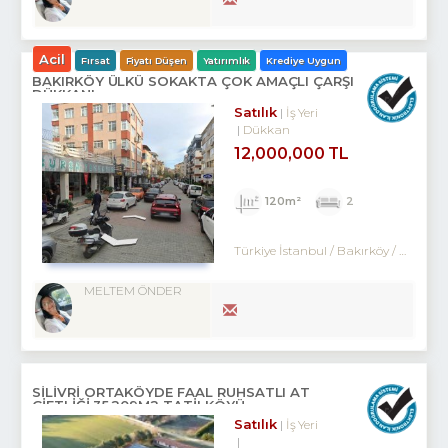
Acil
Fırsat
Fiyatı Düşen
Yatırımlık
Krediye Uygun
BAKIRKÖY ÜLKÜ SOKAKTA ÇOK AMAÇLI ÇARŞI
DÜKKANI
Satılık
İş Yeri
Dükkan
12,000,000 TL
120m²
2
Türkiye İstanbul / Bakırköy
/ Kartaltepe
MELTEM ÖNDER
SILIVRI ORTAKÖYDE FAAL RUHSATLI AT
ÇIFTLIĞI,35.209M2 TATILKÖYÜ
Satılık
İş Yeri