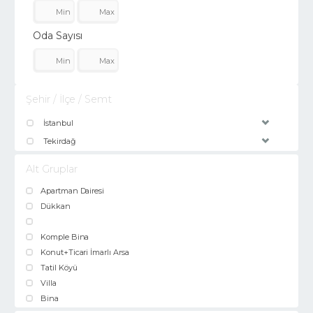
Oda Sayısı
Şehir / İlçe / Semt
İstanbul
Tekirdağ
Alt Gruplar
Apartman Dairesi
Dükkan
Komple Bina
Konut+Ticari İmarlı Arsa
Tatil Köyü
Villa
Bina