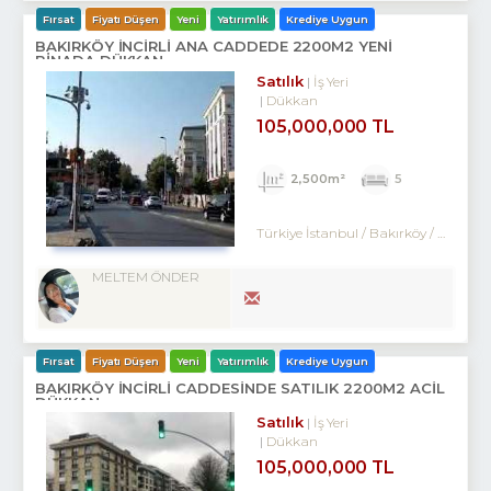
Fırsat
Fiyatı Düşen
Yeni
Yatırımlık
Krediye Uygun
BAKIRKÖY İNCİRLİ ANA CADDEDE 2200M2 YENİ
BİNADA DÜKKAN
Satılık
İş Yeri
Dükkan
105,000,000 TL
2,500m²
5
Türkiye İstanbul / Bakırköy
/ Ataköy
MELTEM ÖNDER
Fırsat
Fiyatı Düşen
Yeni
Yatırımlık
Krediye Uygun
BAKIRKÖY İNCİRLİ CADDESINDE SATILIK 2200M2 ACİL
DÜKKAN
Satılık
İş Yeri
Dükkan
105,000,000 TL