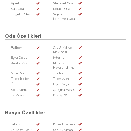
Apart
Standart Oda
Suit Oda
Deluxe Oda
Engelli Odası
Sigara
İçilmeyen Oda
Oda Özellikleri
Balkon
Çay & Kahve
Makinasi
Eşya Dolabı
İnternet
Kiralık Kasa
Merkezi
Havalandırma
Mini Bar
Telefon
Telesekreter
Televizyon
Ütü
Uydu Yayını
Split Klima
Çalışma Masası
Ek Yatak
Duş & WC
Banyo Özellikleri
Jakuzi
Küvetli Banyo
24 Saat Sıcak
Saç Kurutma