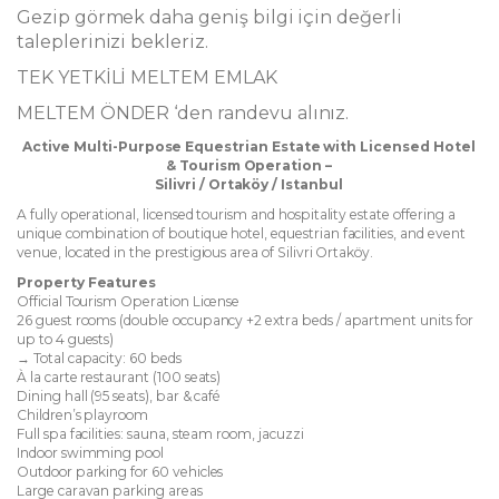
Gezip görmek daha geniş bilgi için değerli
taleplerinizi bekleriz.
TEK YETKİLİ MELTEM EMLAK
MELTEM ÖNDER ‘den randevu alınız.
Active Multi-Purpose Equestrian Estate with Licensed Hotel
& Tourism Operation –
Silivri / Ortaköy / Istanbul
A fully operational, licensed tourism and hospitality estate offering a
unique combination of boutique hotel, equestrian facilities, and event
venue, located in the prestigious area of Silivri Ortaköy.
Property Features
Official Tourism Operation License
26 guest rooms (double occupancy +2 extra beds / apartment units for
up to 4 guests)
→ Total capacity: 60 beds
À la carte restaurant (100 seats)
Dining hall (95 seats), bar & café
Children’s playroom
Full spa facilities: sauna, steam room, jacuzzi
Indoor swimming pool
Outdoor parking for 60 vehicles
Large caravan parking areas