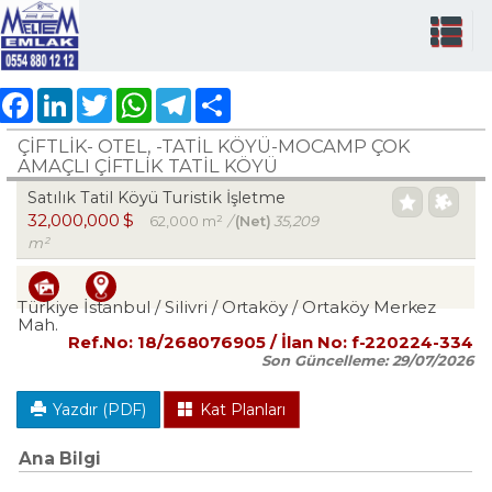
Facebook
LinkedIn
Twitter
WhatsApp
Telegram
Share
ÇIFTLIK- OTEL, -TATIL KÖYÜ-MOCAMP ÇOK
AMAÇLI ÇIFTLIK TATIL KÖYÜ
Satılık Tatil Köyü Turistik İşletme
32,000,000 $
62,000 m²
/
(Net)
35,209
m²
Türkiye İstanbul / Silivri
/ Ortaköy
/ Ortaköy Merkez
Mah.
Ref.No:
18/268076905
/ İlan No:
f-220224-334
Son Güncelleme:
29/07/2026
Yazdır (PDF)
Kat Planları
Ana Bilgi