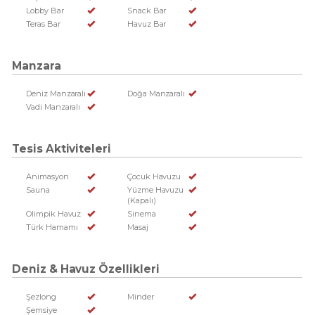
Lobby Bar
Snack Bar
Teras Bar
Havuz Bar
Manzara
Deniz Manzaralı
Doğa Manzaralı
Vadi Manzaralı
Tesis Aktiviteleri
Animasyon
Çocuk Havuzu
Sauna
Yüzme Havuzu
(Kapalı)
Olimpik Havuz
Sinema
Türk Hamamı
Masaj
Deniz & Havuz Özellikleri
Şezlong
Minder
Şemsiye