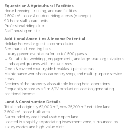
Equestrian & Agricultural Facilities
Horse breeding, training, and care facilities
2,500 m² indoor & outdoor riding arenas (manege)
90 horse stalls / care units
Professional riding club
Staff housing on-site
Additional Amenities & Income Potential
Holiday homes for guest accommodation
Seminar and meeting halls
Luxury garden event area for up to 1,500 guests
→ Suitable for weddings, engagements, and large-scale organizations
Landscaped grounds with mature trees
Open & covered countryside breakfast / picnic areas
Maintenance workshops, carpentry shop, and multi-purpose service
areas
Sections of the property also suitable for dog hotel operations
Frequently rented as a film & TV production location, generating
additional income
Land & Construction Details
Total land: originally 62,000 m², now 35,209 m² net titled land
3,500 m² indoor built area
Surrounded by additional usable open land
Located in a rapidly appreciating investment zone, surrounded by
luxury estates and high-value plots