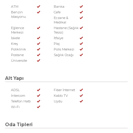
ATM
Banka
Benzin
Cafe
Istasyonu
Eczane &
Medikal
Eğlence
Hastane (Sağlık
Merkezi
Tesisi)
İskele
İtfaiye
Kreş
Plaj
Poliklinik
Polis Merkezi
Postane
Sağlık Ocağı
Üniversite
Alt Yapı
ADSL
Fiber İnternet
İntercom
Kablo TV
Telefon Hattı
Uydu
Wi-Fi
Oda Tipleri