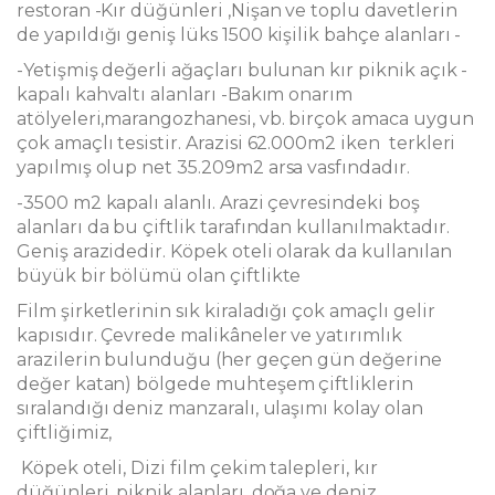
restoran -Kır düğünleri ,Nişan ve toplu davetlerin
de yapıldığı geniş lüks 1500 kişilik bahçe alanları -
-Yetişmiş değerli ağaçları bulunan kır piknik açık -
kapalı kahvaltı alanları -Bakım onarım
atölyeleri,marangozhanesi, vb. birçok amaca uygun
çok amaçlı tesistir. Arazisi 62.000m2 iken terkleri
yapılmış olup net 35.209m2 arsa vasfındadır.
-3500 m2 kapalı alanlı. Arazi çevresindeki boş
alanları da bu çiftlik tarafından kullanılmaktadır.
Geniş arazidedir. Köpek oteli olarak da kullanılan
büyük bir bölümü olan çiftlikte
Film şirketlerinin sık kiraladığı çok amaçlı gelir
kapısıdır. Çevrede malikâneler ve yatırımlık
arazilerin bulunduğu (her geçen gün değerine
değer katan) bölgede muhteşem çiftliklerin
sıralandığı deniz manzaralı, ulaşımı kolay olan
çiftliğimiz,
Köpek oteli, Dizi film çekim talepleri, kır
düğünleri, piknik alanları, doğa ve deniz