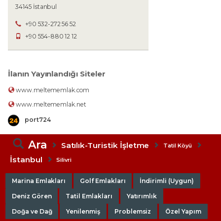
34145 İstanbul
+90 532-272 56 52
+90 554-880 12 12
İlanın Yayınlandığı Siteler
www.meltememlak.com
www.meltememlak.net
port724
Ara
Satılık-Turistik İşletme
Tatil Köyü
İstanbul
Silivri
Marina Emlakları
Golf Emlakları
İndirimli (Uygun)
Deniz Gören
Tatil Emlakları
Yatırımlık
Doğa ve Dağ
Yenilenmiş
Problemsiz
Özel Yapım