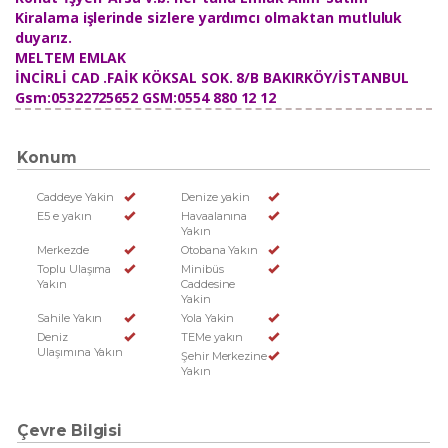
Kiralama işlerinde sizlere yardımcı olmaktan mutluluk
duyarız.
MELTEM EMLAK
İNCİRLİ CAD .FAİK KÖKSAL SOK. 8/B BAKIRKÖY/İSTANBUL
Gsm:05322725652 GSM:0554 880 12 12
Konum
Caddeye Yakin
Denize yakin
E5 e yakın
Havaalanına
Yakın
Merkezde
Otobana Yakın
Toplu Ulaşıma
Minibüs
Yakın
Caddesine
Yakin
Sahile Yakın
Yola Yakin
Deniz
TEMe yakın
Ulaşımına Yakın
Şehir Merkezine
Yakın
Çevre Bilgisi