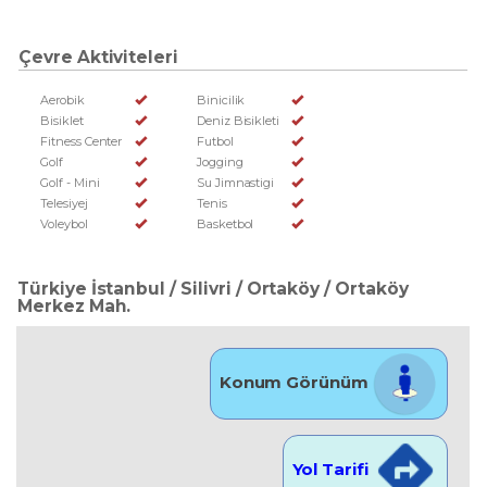
Çevre Aktiviteleri
Aerobik
Binicilik
Bisiklet
Deniz Bisikleti
Fitness Center
Futbol
Golf
Jogging
Golf - Mini
Su Jimnastigi
Telesiyej
Tenis
Voleybol
Basketbol
Türkiye İstanbul / Silivri
/ Ortaköy
/ Ortaköy
Merkez Mah.
Konum Görünüm
Yol Tarifi