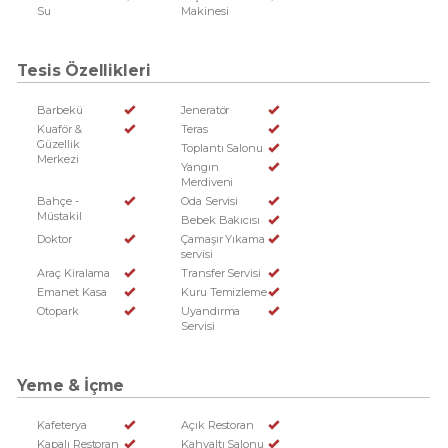
Su
Makinesi
Tesis Özellikleri
Barbekü
Jeneratör
Kuaför &
Teras
Güzellik
Toplantı Salonu
Merkezi
Yangın
Merdiveni
Bahçe -
Oda Servisi
Müstakil
Bebek Bakıcısı
Doktor
Çamaşır Yıkama
servisi
Araç Kiralama
Transfer Servisi
Emanet Kasa
Kuru Temizleme
Otopark
Uyandırma
Servisi
Yeme & İçme
Kafeterya
Açık Restoran
Kapalı Restoran
Kahvaltı Salonu