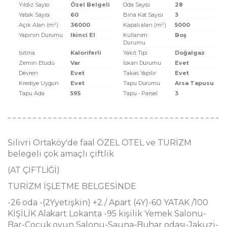
Yıldız Sayısı
Özel Belgeli
Oda Sayısı
28
Yatak Sayısı
60
Bina Kat Sayısı
3
Açık Alan (m²)
36000
Kapalı alan (m²)
5000
Yapının Durumu
Ikinci El
Kullanım
Boş
Durumu
Isıtma
Kaloriferli
Yakıt Tipi
Doğalgaz
Zemin Etüdü
Var
İskan Durumu
Evet
Devren
Evet
Takas Yapılır
Evet
Krediye Uygun
Evet
Tapu Durumu
Arsa Tapusu
Tapu Ada
595
Tapu - Parsel
3
Silivri Ortaköy'de faal ÖZEL OTEL ve TURİZM
belegeli çok amaçlı çiftlik
(AT ÇİFTLİĞİ)
TURİZM İŞLETME BELGESİNDE
-26 oda -(2Yyetişkin) +2 / Apart (4Y)-60 YATAK /100
KİŞİLİK Alakart Lokanta -95 kişilik Yemek Salonu-
Bar-Çocuk oyun Salonu-Sauna-Buhar odası-Jakuzi-