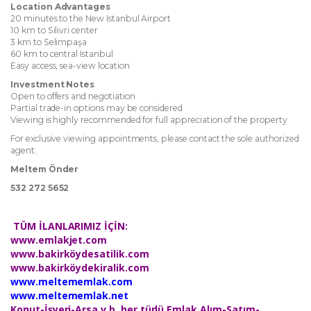
Location Advantages
20 minutes to the New Istanbul Airport
10 km to Silivri center
3 km to Selimpaşa
60 km to central Istanbul
Easy access, sea-view location
Investment Notes
Open to offers and negotiation
Partial trade-in options may be considered
Viewing is highly recommended for full appreciation of the property
For exclusive viewing appointments, please contact the sole authorized
agent:
Meltem Önder
532 272 5652
TÜM İLANLARIMIZ İÇİN:
www.emlakjet.com
www.bakirköydesatilik.com
​www.bakirköydekiralik.com
www.meltememlak.com
www.meltememlak.net
Konut-İşyeri-Arsa v.b. her türlü Emlak Alım-Satım-