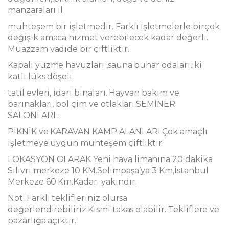
manzaraları il
muhteşem bir işletmedir. Farklı işletmelerle birçok
değişik amaca hizmet verebilecek kadar değerli.
Muazzam vadide bir çiftliktir.
Kapalı yüzme havuzları ,sauna buhar odaları,iki
katlı lüks döşeli
tatil evleri, idari binaları. Hayvan bakım ve
barınakları, bol çim ve otlakları.SEMİNER
SALONLARI .
PİKNİK ve KARAVAN KAMP ALANLARI Çok amaçlı
işletmeye uygun muhteşem çiftliktir.
LOKASYON OLARAK Yeni hava limanına 20 dakika
Silivri merkeze 10 KM.Selimpaşa’ya 3 Km,İstanbul
Merkeze 60 Km.Kadar yakındır.
Not: Farklı teklifleriniz olursa
değerlendirebiliriz.Kısmi takas olabilir. Tekliflere ve
pazarlığa açıktır.