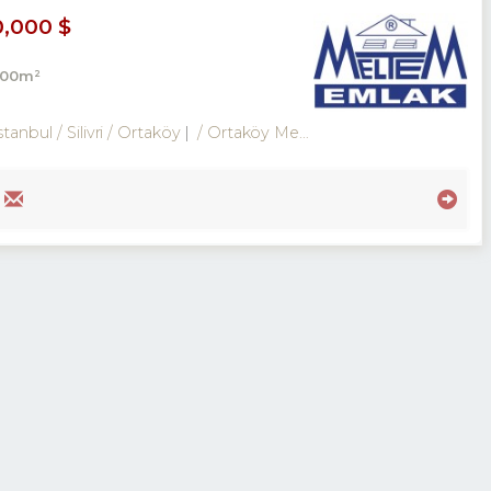
0,000 $
000m²
tanbul / Silivri
/ Ortaköy
/ Ortaköy Merkez Mah.