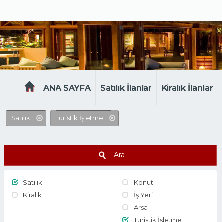
MELTEM EMLAK
ANA SAYFA
Satılık İlanlar
Kiralık İlanlar
Satılık
Turistik İşletme
Ara
Satılık
Konut
Kiralık
İş Yeri
Arsa
Turistik İşletme