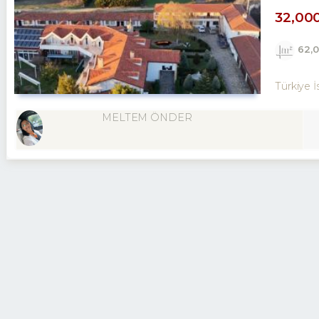
32,00
62,
Türkiye İs
MELTEM ÖNDER