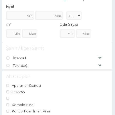
Fiyat
m²
Oda Sayısı
Şehir / İlçe / Semt
İstanbul
Tekirdağ
Alt Gruplar
Apartman Dairesi
Dükkan
Komple Bina
Konut+Ticari İmarlı Arsa