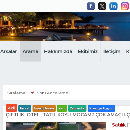
Arsalar
Arama
Hakkımızda
Ekibimiz
İletişim
K
Sıralama:
Son Güncelleme
Acil
Fırsat
Fiyatı Düşen
Yeni
Yatırımlık
Krediye Uygun
ÇIFTLIK- OTEL, -TATIL KÖYÜ-MOCAMP ÇOK AMAÇLI Ç
Satılık