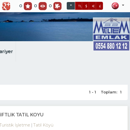
0
0
0
*
TL
$
€
£
ariyer
1 - 1
Toplam:
1
IFTLIK TATIL KÖYÜ
Turistik İşletme
Tatil Köyü