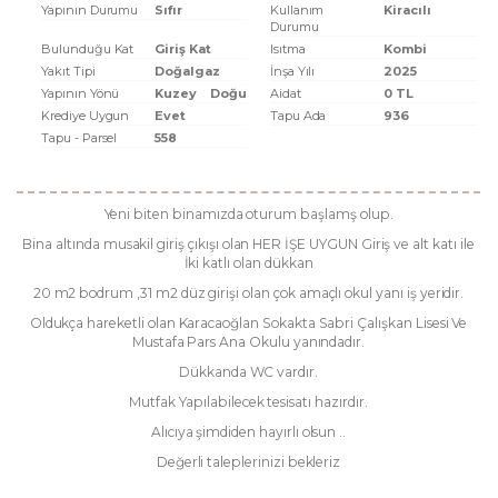
Yapının Durumu
Sıfır
Kullanım
Kiracılı
Durumu
Bulunduğu Kat
Giriş Kat
Isıtma
Kombi
Yakıt Tipi
Doğalgaz
İnşa Yılı
2025
Yapının Yönü
Kuzey
Doğu
Aidat
0 TL
Krediye Uygun
Evet
Tapu Ada
936
Tapu - Parsel
558
Yeni biten binamızda oturum başlamş olup.
Bina altında musakil giriş çıkışı olan HER İŞE UYGUN Giriş ve alt katı ile
İki katlı olan dükkan
20 m2 bodrum ,31 m2 düz girişi olan çok amaçlı okul yanı iş yeridir.
Oldukça hareketli olan Karacaoğlan Sokakta Sabri Çalışkan Lisesi Ve
Mustafa Pars Ana Okulu yanındadır.
Dükkanda WC vardır.
Mutfak Yapılabilecek tesisatı hazırdır.
Alıcıya şimdiden hayırlı olsun ..
Değerli taleplerinizi bekleriz