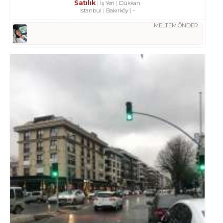
Satılık
İş Yeri
Dükkan
İstanbul
Bakırköy
-
MELTEM ÖNDER