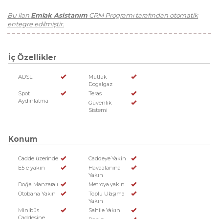
Bu ilan
Emlak Asistanım
CRM Programı tarafından otomatik
entegre edilmiştir.
İç Özellikler
ADSL
Mutfak
Dogalgaz
Spot
Teras
Aydınlatma
Güvenlik
Sistemi
Konum
Cadde üzerinde
Caddeye Yakin
E5 e yakın
Havaalanına
Yakın
Doğa Manzaralı
Metroya yakın
Otobana Yakın
Toplu Ulaşıma
Yakın
Minibüs
Sahile Yakın
Caddesine