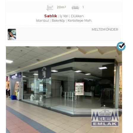
20m²
1
Satılık
İş Yeri
Dükkan
İstanbul
Bakırköy
Kartaltepe Mah.
MELTEM ÖNDER