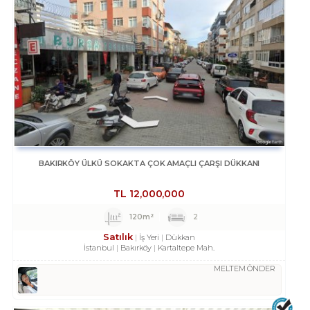
BAKIRKÖY ÜLKÜ SOKAKTA ÇOK AMAÇLI ÇARŞI DÜKKANI
TL
12,000,000
120m²
2
Satılık
İş Yeri
Dükkan
İstanbul
Bakırköy
Kartaltepe Mah.
MELTEM ÖNDER