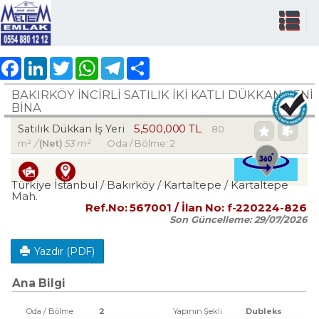
Facebook
LinkedIn
Twitter
WhatsApp
Telegram
Share
BAKIRKÖY İNCİRLİ SATILIK İKİ KATLI DÜKKAN YENİ
BİNA
5,500,000 TL
Satılık Dükkan İş Yeri
80
m²
/
(Net)
53 m²
Oda / Bölme: 2
Türkiye İstanbul / Bakırköy
/ Kartaltepe
/ Kartaltepe
Mah.
Ref.No:
567001
/ İlan No:
f-220224-826
Son Güncelleme:
29/07/2026
Yazdır (PDF)
Ana Bilgi
Oda / Bölme
2
Yapının Şekli
Dubleks