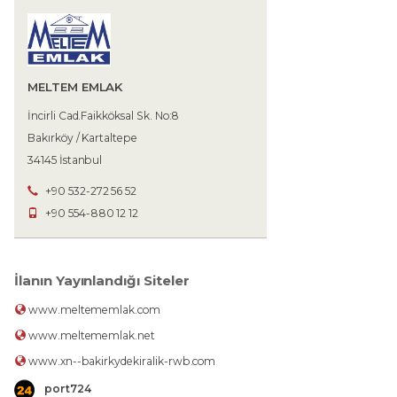
MELTEM EMLAK
İncirli Cad.Faikköksal Sk. No:8
Bakırköy / Kartaltepe
34145 İstanbul
+90 532-272 56 52
+90 554-880 12 12
İlanın Yayınlandığı Siteler
www.meltememlak.com
www.meltememlak.net
www.xn--bakirkydekiralik-rwb.com
port724