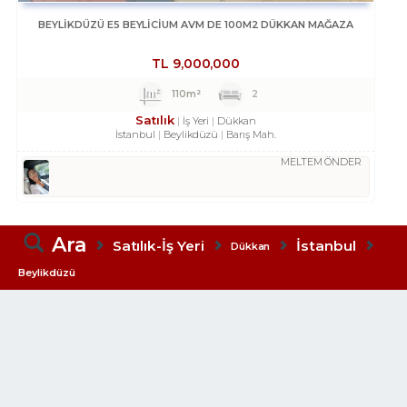
BEYLİKDÜZÜ E5 BEYLİCİUM AVM DE 100M2 DÜKKAN MAĞAZA
TL
9,000,000
110m²
2
Satılık
İş Yeri
Dükkan
İstanbul
Beylikdüzü
Barış Mah.
MELTEM ÖNDER
Ara
Satılık-İş Yeri
İstanbul
Dükkan
Beylikdüzü