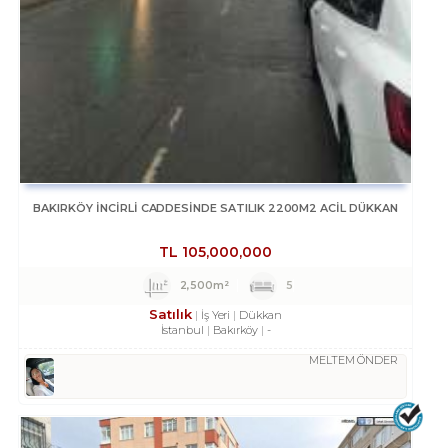
BAKIRKÖY İNCİRLİ CADDESINDE SATILIK 2200M2 ACİL DÜKKAN
TL
105,000,000
2,500m²
5
Satılık
İş Yeri
Dükkan
İstanbul
Bakırköy
-
MELTEM ÖNDER