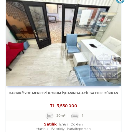
BAKIRKÖYDE MERKEZİ KONUM İŞHANINDA ACİL SATILIK DÜKKAN
TL
3,550,000
20m²
1
Satılık
İş Yeri
Dükkan
İstanbul
Bakırköy
Kartaltepe Mah.