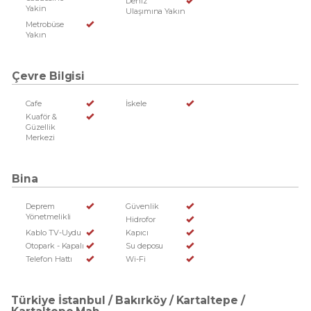
Deniz
Yakin
Ulaşımına Yakın
Metrobüse
Yakın
Çevre Bilgisi
Cafe
İskele
Kuaför &
Güzellik
Merkezi
Bina
Deprem
Güvenlik
Yönetmelikli
Hidrofor
Kablo TV-Uydu
Kapıcı
Otopark - Kapalı
Su deposu
Telefon Hattı
Wi-Fi
Türkiye İstanbul / Bakırköy
/ Kartaltepe
/