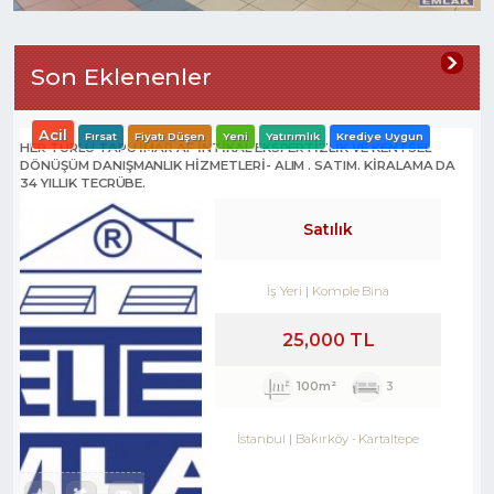
Son Eklenenler
Acil
Fırsat
Fiyatı Düşen
Yeni
Yatırımlık
Krediye Uygun
HER TÜRLÜ TAPU İMAR AF İNTİKAL EKSPERTİZLİK VE KENTSEL
DÖNÜŞÜM DANIŞMANLIK HİZMETLERİ- ALIM . SATIM. KİRALAMA DA
34 YILLIK TECRÜBE.
Satılık
İş Yeri
Komple Bina
25,000 TL
100m²
3
İstanbul
Bakırköy
-
Kartaltepe