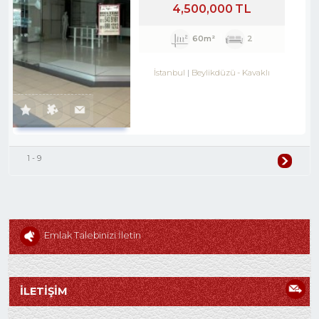
4,500,000 TL
60m²
2
İstanbul
Beylikdüzü
-
Kavaklı
1 - 9
Emlak Talebinizi İletin
İLETİŞİM