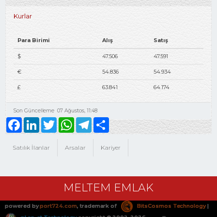
Kurlar
Para Birimi
Alış
Satış
$
47.506
47.591
€
54.836
54.934
£
63.841
64.174
Son Güncelleme
07 Ağustos, 11:48
Facebook
LinkedIn
Twitter
WhatsApp
Telegram
Share
Satılık İlanlar
Arsalar
Kariyer
MELTEM EMLAK
powered by
port724.com
, trademark of
BitsCosmos Technology
|