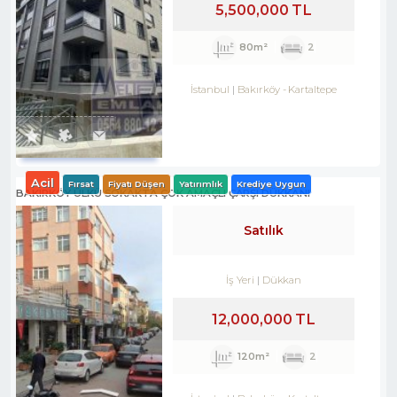
5,500,000 TL
80m²
2
İstanbul
Bakırköy
-
Kartaltepe
Acil
Fırsat
Fiyatı Düşen
Yatırımlık
Krediye Uygun
BAKIRKÖY ÜLKÜ SOKAKTA ÇOK AMAÇLI ÇARŞI DÜKKANI
Satılık
İş Yeri
Dükkan
12,000,000 TL
120m²
2