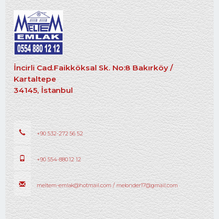
İncirli Cad.Faikköksal Sk. No:8 Bakırköy /
Kartaltepe
34145, İstanbul
+90 532-272 56 52
+90 554-880 12 12
meltem-emlak@hotmail.com / melonder17@gmail.com