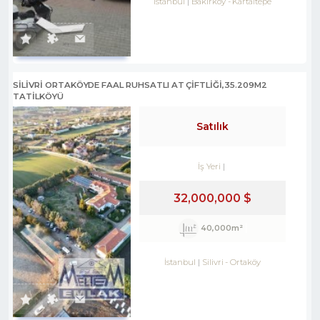
İstanbul
Bakırköy
-
Kartaltepe
SILIVRI ORTAKÖYDE FAAL RUHSATLI AT ÇIFTLIĞI,35.209M2
TATILKÖYÜ
Satılık
İş Yeri
32,000,000 $
40,000m²
İstanbul
Silivri
-
Ortaköy