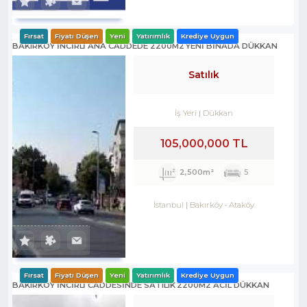
Fırsat
Fiyatı Düşen
Yeni
Yatırımlık
Krediye Uygun
BAKIRKÖY İNCİRLİ ANA CADDEDE 2200M2 YENİ BİNADA DÜKKAN
Satılık
İş Yeri
Dükkan
105,000,000 TL
2,500m²
5
İstanbul
Bakırköy
-
Ataköy
Fırsat
Fiyatı Düşen
Yeni
Yatırımlık
Krediye Uygun
BAKIRKÖY İNCİRLİ CADDESINDE SATILIK 2200M2 ACİL DÜKKAN