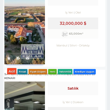
İş Yeri
Otel
32,000,000 $
65,000m²
İstanbul
Silivri
-
Ortaköy
Acil
Fırsat
Fiyatı Düşen
Yeni
Yatırımlık
Krediye Uygun
SATILIK DÜKKAN-MAĞAZA BEYLİCİUM AVMDE BEYLİZDÜZÜ E5
KENARI
Satılık
İş Yeri
Dükkan