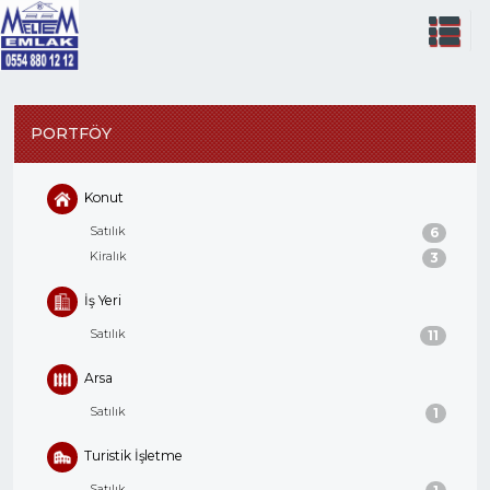
PORTFÖY
Konut
Satılık
6
Kiralık
3
İş Yeri
Satılık
11
Arsa
Satılık
1
Turistik İşletme
Satılık