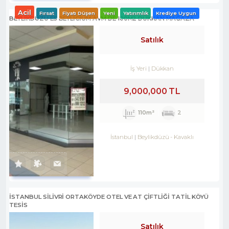
Acil
Fırsat
Fiyatı Düşen
Yeni
Yatırımlık
Krediye Uygun
BEYLİKDÜZÜ E5 BEYLİCİUM AVM DE 100M2 DÜKKAN MAĞAZA
Satılık
İş Yeri
Dükkan
9,000,000 TL
110m²
2
İstanbul
Beylikdüzü
-
Kavaklı
İSTANBUL SİLİVRİ ORTAKÖYDE OTEL VE AT ÇİFTLİĞİ TATİL KÖYÜ
TESİS
Satılık