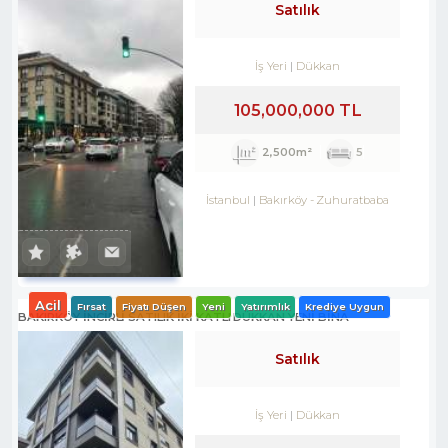
Satılık
İş Yeri
Dükkan
105,000,000 TL
2,500m²
5
İstanbul
Bakırköy
-
Zuhuratbaba
Acil
Fırsat
Fiyatı Düşen
Yeni
Yatırımlık
Krediye Uygun
BAKIRKÖY İNCİRLİ SATILIK İKİ KATLI DÜKKAN YENİ BİNA
Satılık
İş Yeri
Dükkan