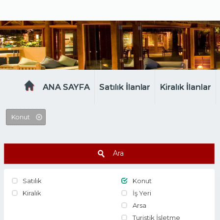
MELTEM EMLAK
ANA SAYFA
Satılık İlanlar
Kiralık İlanlar
Konut
Ara
Satılık
Konut
Kiralık
İş Yeri
Arsa
Turistik İşletme