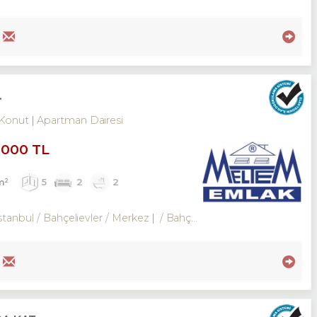
.
Konut
Apartman Dairesi
,000 TL
m²
5
2
2
stanbul / Bahçelievler
/ Merkez
/ Bahçelievler Mah.