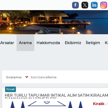
Arsalar
Arama
Hakkımızda
Ekibimiz
İletişim
K
Sıralama:
Son Güncelleme
Fırsat
HER TÜRLÜ TAPU İMAR İNTİKAL ALIM SATIM KİRALA
DANIŞMANLIK HİZMETLERİ
Kiralık