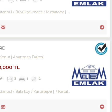
İstanbul / Büyükçekmece
/ Mimaroba
/ Mimarsinan Merkez Mah.
İRE
Konut
Apartman Dairesi
0,000 TL
m²
3
1
2
stanbul / Bakırköy
/ Kartaltepe
/ Kartaltepe Mah.