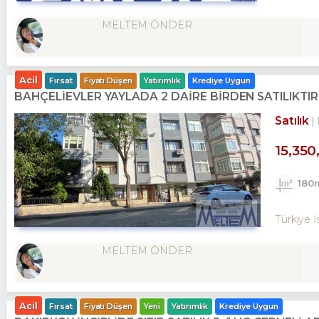
MELTEM ÖNDER
Acil
Fırsat
Fiyatı Düşen
Yatırımlık
Krediye Uygun
BAHÇELİEVLER YAYLADA 2 DAİRE BİRDEN SATILIKTIR
Satılık
15,350
180
Türkiye İ
MELTEM ÖNDER
Acil
Fırsat
Fiyatı Düşen
Yeni
Yatırımlık
Krediye Uygun