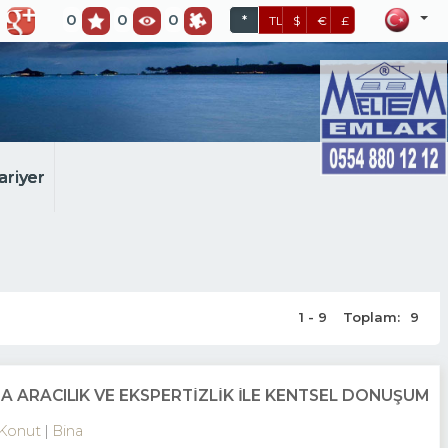
0
0
0
*
TL
$
€
£
ariyer
1 - 9
Toplam:
9
MA ARACILIK VE EKSPERTİZLİK ILE KENTSEL DÖNÜŞÜM
Konut
Bina