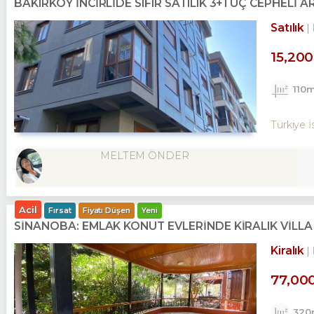
BAKIRKÖY İNCİRLİDE SIFIR SATILIK 3+1 ÜÇ CEPHELİ A
Satılık
15,20
110
Türkiye İ
MELTEM ÖNDER
Acil
Fırsat
Fiyatı Düşen
Yeni
SİNANOBA: EMLAK KONUT EVLERINDE KİRALIK VİLLA 
Kiralık
77,00
320