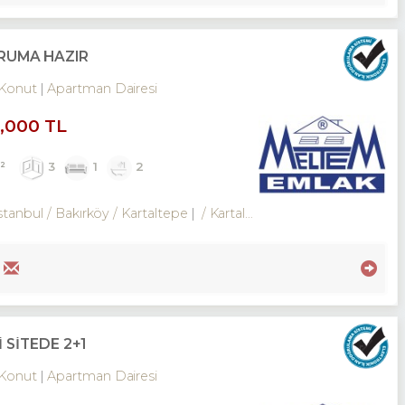
TURUMA HAZIR
Konut
Apartman Dairesi
0,000 TL
m²
3
1
2
stanbul / Bakırköy
/ Kartaltepe
/ Kartaltepe Mah.
 SİTEDE 2+1
Konut
Apartman Dairesi