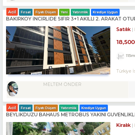
Acil
Fırsat
Fiyatı Düşen
Yeni
Yatırımlık
Krediye Uygun
BAKIRKÖY İNCİRLİDE SIFIR 3+1 AKILLI 2. ARAKAT O
Satılık
18,50
115
Türkiye İ
MELTEM ÖNDER
Acil
Fırsat
Fiyatı Düşen
Yatırımlık
Krediye Uygun
BEYLİKDÜZÜ BAHAUS METROBÜS YAKINI GÜVENLİKLİ
Kiralık