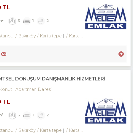
0 TL
m²
3
1
2
stanbul / Bakırköy
/ Kartaltepe
/ Kartaltepe Mah.
KENTSEL DÖNÜŞÜM DANIŞMANLIK HİZMETLERİ
Konut
Apartman Dairesi
0 TL
m²
3
1
2
stanbul / Bakırköy
/ Kartaltepe
/ Kartaltepe Mah.