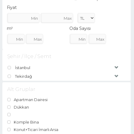
Fiyat
m²
Oda Sayısı
Şehir / İlçe / Semt
İstanbul
Tekirdağ
Alt Gruplar
Apartman Dairesi
Dükkan
Komple Bina
Konut+Ticari İmarlı Arsa