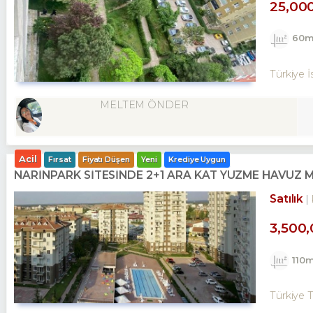
25,00
60m
Türkiye İ
MELTEM ÖNDER
Acil
Fırsat
Fiyatı Düşen
Yeni
Krediye Uygun
NARİNPARK SİTESİNDE 2+1 ARA KAT YÜZME HAVUZ 
Satılık
3,500
110
Türkiye 