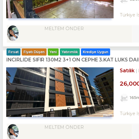
Türkiye 
MELTEM ÖNDER
Fırsat
Fiyatı Düşen
Yeni
Yatırımlık
Krediye Uygun
İNCİRLİDE SIFIR 130M2 3+1 ÖN CEPHE 3.KAT LÜKS DA
Satılık
26,00
165
Türkiye İ
MELTEM ÖNDER