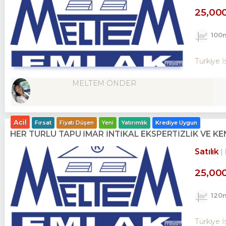
25,00
100
Türkiye İ
MELTEM ÖNDER
Acil
Fırsat
Fiyatı Düşen
Yeni
Yatırımlık
Krediye Uygun
HER TÜRLÜ TAPU İMAR İNTİKAL EKSPERTİZLİK VE 
Satılık
25,00
120
Türkiye İ