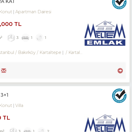
RA KAT
Konut
Apartman Dairesi
0,000 TL
m²
3
1
1
stanbul / Bakırköy
/ Kartaltepe
/ Kartaltepe Mah.
3+1
Konut
Villa
0 TL
m²
3
1
2