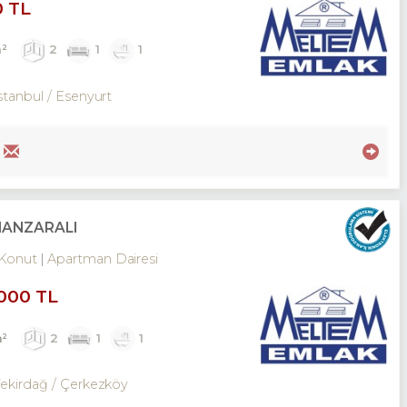
0 TL
²
2
1
1
stanbul / Esenyurt
MANZARALI
Konut
Apartman Dairesi
,000 TL
m²
2
1
1
Tekirdağ / Çerkezköy