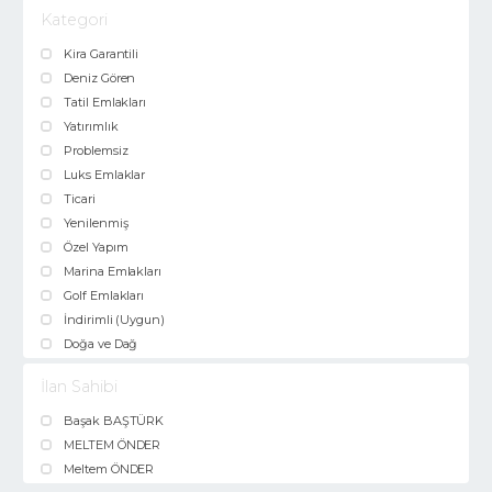
Kategori
Kira Garantili
Deniz Gören
Tatil Emlakları
Yatırımlık
Problemsiz
Luks Emlaklar
Ticari
Yenilenmiş
Özel Yapım
Marina Emlakları
Golf Emlakları
İndirimli (Uygun)
Doğa ve Dağ
İlan Sahibi
Başak BAŞTÜRK
MELTEM ÖNDER
Meltem ÖNDER