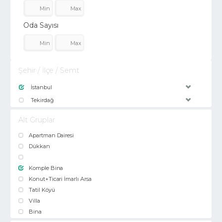
Oda Sayısı
Şehir / İlçe / Semt
İstanbul
Tekirdağ
Alt Gruplar
Apartman Dairesi
Dükkan
Komple Bina
Konut+Ticari İmarlı Arsa
Tatil Köyü
Villa
Bina