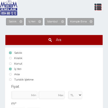
Satılık
İş Yeri
İstanbul
Komple Bina
Ara
Satılık
Kiralık
Konut
İş Yeri
Arsa
Turistik İşletme
Fiyat
m²